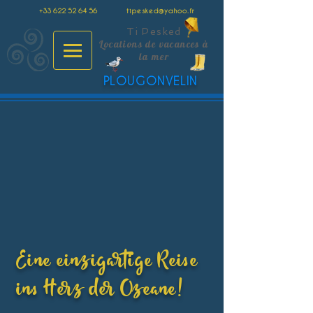
+33 622 52 64 56
tipesked@yahoo.fr
Ti Pesked
Locations de vacances à
la mer
PLOUGONVELIN
Eine einzigartige Reise
ins Herz der Ozeane!