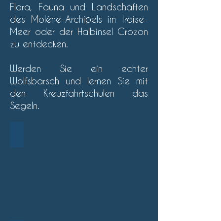
Flora, Fauna und Landschaften
des Molène-Archipels im Iroise-
Meer oder der Halbinsel Crozon
zu entdecken.
Werden Sie ein echter
Wolfsbarsch und lernen Sie mit
den Kreuzfahrtschulen das
Segeln.
Compagnie maritime de la Rade le Brestoâ
Compagnie
maritime
de
la
Rade
le
Brestoâ