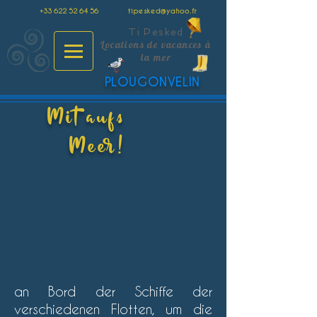
+33 622 52 64 56
tipesked@yahoo.fr
Ti Pesked
Locations de vacances à
la mer
PLOUGONVELIN
Mit aufs
Meer!
an Bord der Schiffe der
verschiedenen Flotten, um die